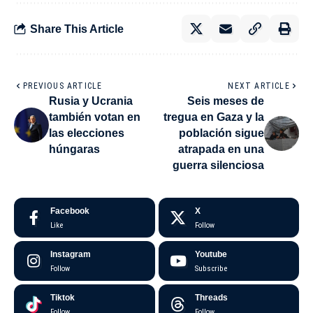
Share This Article
PREVIOUS ARTICLE
NEXT ARTICLE
Rusia y Ucrania
Seis meses de
también votan en
tregua en Gaza y la
las elecciones
población sigue
húngaras
atrapada en una
guerra silenciosa
Facebook
X
Like
Follow
Instagram
Youtube
Follow
Subscribe
Tiktok
Threads
Follow
Follow