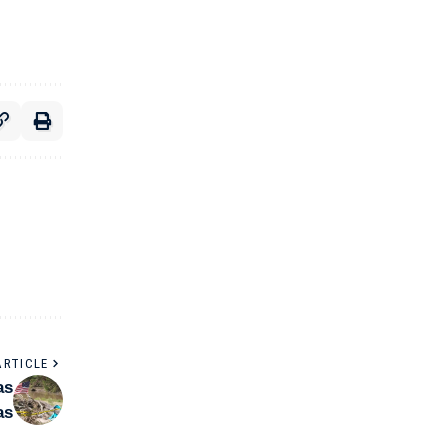
ARTICLE
as
as