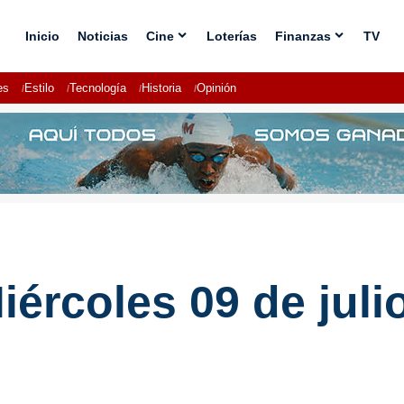
Inicio
Noticias
Cine
Loterías
Finanzas
TV
es
Estilo
Tecnología
Historia
Opinión
iércoles 09 de juli