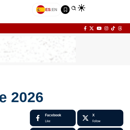
ES
|
EN
de 2026
Facebook
X
Like
Follow