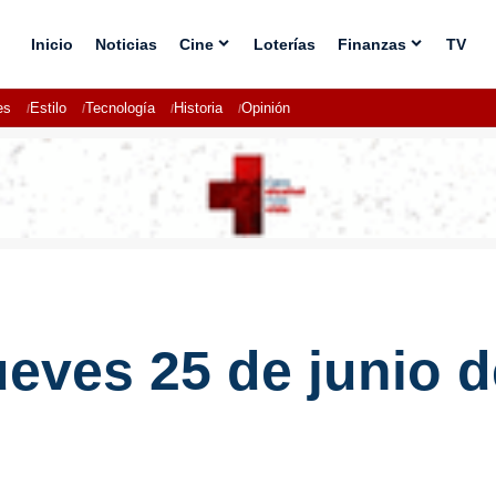
Inicio
Noticias
Cine
Loterías
Finanzas
TV
es
Estilo
Tecnología
Historia
Opinión
ueves 25 de junio 