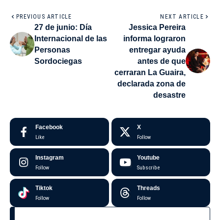
PREVIOUS ARTICLE
NEXT ARTICLE
27 de junio: Día
Jessica Pereira
Internacional de las
informa lograron
Personas
entregar ayuda
Sordociegas
antes de que
cerraran La Guaira,
declarada zona de
desastre
Facebook
X
Like
Follow
Instagram
Youtube
Follow
Subscribe
Tiktok
Threads
Follow
Follow