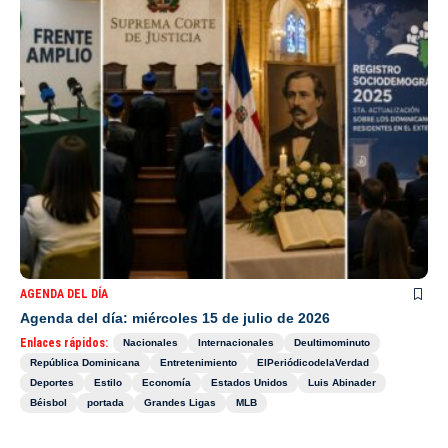
AGENDA DEL DÍA
Agenda del día: miércoles 15 de julio de 2026
Enlaces rápidos:
Nacionales
Internacionales
Deultimominuto
República Dominicana
Entretenimiento
ElPeriódicodelaVerdad
Deportes
Estilo
Economía
Estados Unidos
Luis Abinader
Béisbol
portada
Grandes Ligas
MLB