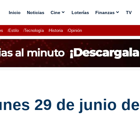
Inicio
Noticias
Cine
Loterías
Finanzas
TV
es
Estilo
Tecnología
Historia
Opinión
unes 29 de junio d