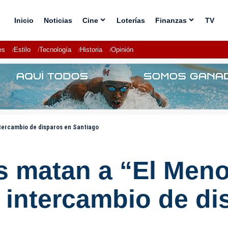
Inicio
Noticias
Cine
Loterías
Finanzas
TV
es
Estilo
Tecnología
Historia
Opinión
tercambio de disparos en Santiago
es matan a “El Men
 intercambio de di