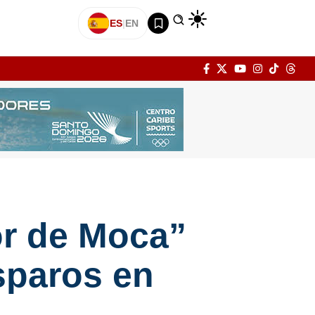
ES
|
EN
or de Moca”
sparos en