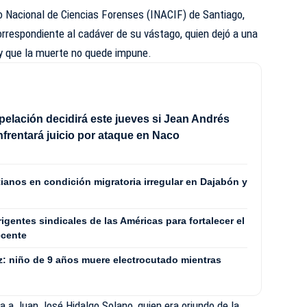
o Nacional de Ciencias Forenses (INACIF) de Santiago,
orrespondiente al cadáver de su vástago, quien dejó a una
 y que la muerte no quede impune.
pelación decidirá este jueves si Jean Andrés
frentará juicio por ataque en Naco
itianos en condición migratoria irregular en Dajabón y
igentes sindicales de las Américas para fortalecer el
ecente
z: niño de 9 años muere electrocutado mientras
a a Juan José Hidalgo Solano, quien era oriundo de la