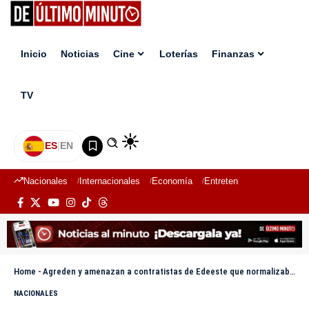
Inicio
Noticias
Cine
Loterías
Finanzas
TV
ES
|
EN
Nacionales
Internacionales
Economía
Entretenimiento
Deport
Home
-
Agreden y amenazan a contratistas de Edeeste que normalizaban servicio en comunidad de Higüey
NACIONALES