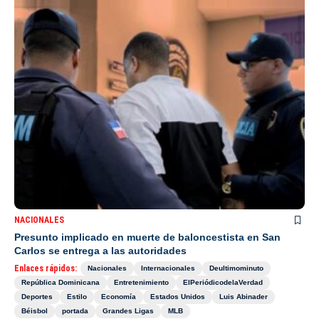
NACIONALES
Presunto implicado en muerte de baloncestista en San
Carlos se entrega a las autoridades
Enlaces rápidos:
Nacionales
Internacionales
Deultimominuto
República Dominicana
Entretenimiento
ElPeriódicodelaVerdad
Deportes
Estilo
Economía
Estados Unidos
Luis Abinader
Béisbol
portada
Grandes Ligas
MLB