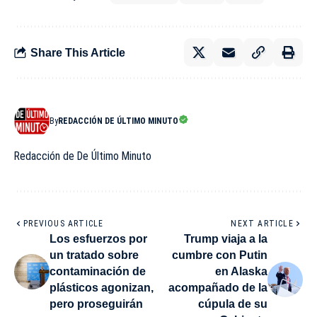
Share This Article
By
REDACCIÓN DE ÚLTIMO MINUTO
Redacción de De Último Minuto
PREVIOUS ARTICLE
NEXT ARTICLE
Los esfuerzos por
Trump viaja a la
un tratado sobre
cumbre con Putin
contaminación de
en Alaska
plásticos agonizan,
acompañado de la
pero proseguirán
cúpula de su