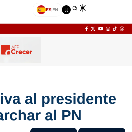
ES
|
EN
va al presidente
archar al PN