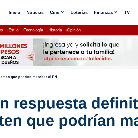
Inicio
Noticias
Cine
Loterías
Finanzas
TV
es
Estilo
Tecnología
Historia
Opinión
ierten que podrían marchar al PN
respuesta definiti
ten que podrían m