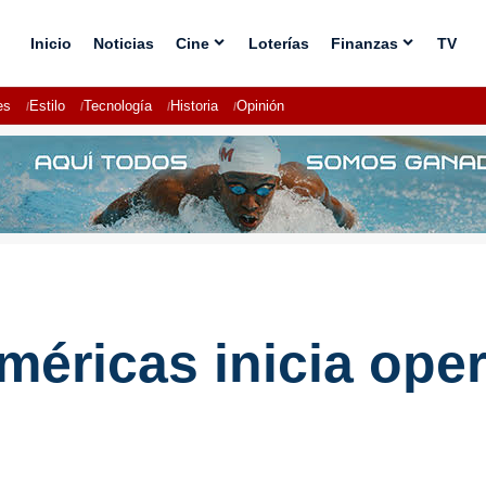
Inicio
Noticias
Cine
Loterías
Finanzas
TV
es
Estilo
Tecnología
Historia
Opinión
éricas inicia oper