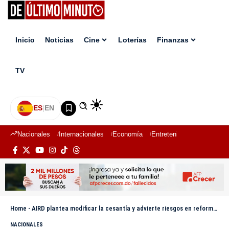
Inicio
Noticias
Cine
Loterías
Finanzas
TV
ES
|
EN
Nacionales
Internacionales
Economía
Entretenimiento
Deport
Home
-
AIRD plantea modificar la cesantía y advierte riesgos en reforma laboral por alta informalidad
NACIONALES