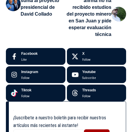
suma al proyecto
afirma no ha
presidencial de
recibido estudios
David Collado
del proyecto minero
en San Juan y pide
esperar evaluación
técnica
Facebook
X
Like
Follow
Instagram
Youtube
Follow
Subscribe
Tiktok
Threads
Follow
Follow
¡Suscríbete a nuestro boletín para recibir nuestros
artículos más recientes al instante!