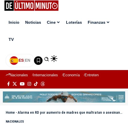
Inicio
Noticias
Cine
Loterías
Finanzas
TV
ES
|
EN
Nacionales
Internacionales
Economía
Entretenimiento
Deport
Home
-
Alarma en RD por aumento de madres que maltratan o asesinan a sus hijos
NACIONALES