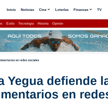
Inicio
Noticias
Cine
Loterías
Finanzas
TV
es
Estilo
Tecnología
Historia
Opinión
omentarios en redes sociales
a Yegua defiende l
omentarios en rede