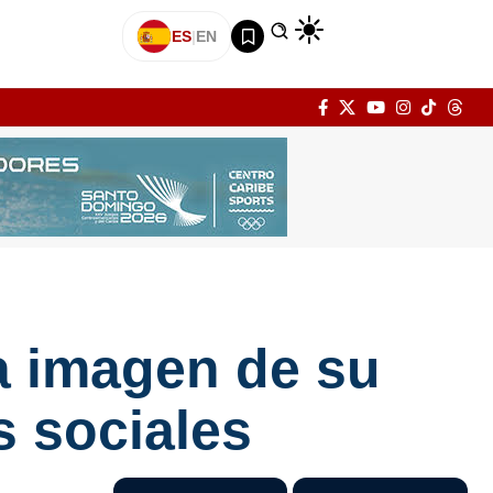
ES
|
EN
a imagen de su
s sociales