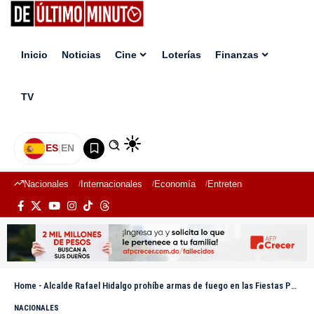
Inicio
Noticias
Cine
Loterías
Finanzas
TV
ES
|
EN
Nacionales
Internacionales
Economía
Entretenimiento
Deport
Home
-
Alcalde Rafael Hidalgo prohíbe armas de fuego en las Fiestas Patronales Azua 2025
NACIONALES