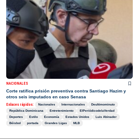
NACIONALES
Corte ratifica prisión preventiva contra Santiago Hazim y
otros seis imputados en caso Senasa
Enlaces rápidos:
Nacionales
Internacionales
Deultimominuto
República Dominicana
Entretenimiento
ElPeriódicodelaVerdad
Deportes
Estilo
Economía
Estados Unidos
Luis Abinader
Béisbol
portada
Grandes Ligas
MLB