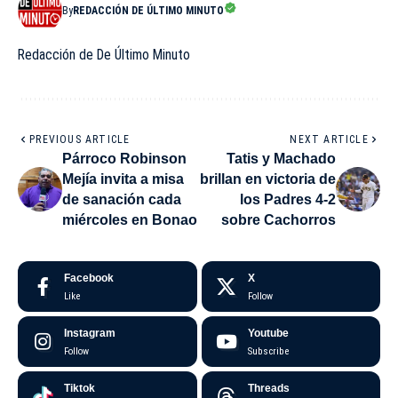
By
REDACCIÓN DE ÚLTIMO MINUTO
Redacción de De Último Minuto
PREVIOUS ARTICLE
NEXT ARTICLE
Párroco Robinson
Tatis y Machado
Mejía invita a misa
brillan en victoria de
de sanación cada
los Padres 4-2
miércoles en Bonao
sobre Cachorros
Facebook
X
Like
Follow
Instagram
Youtube
Follow
Subscribe
Tiktok
Threads