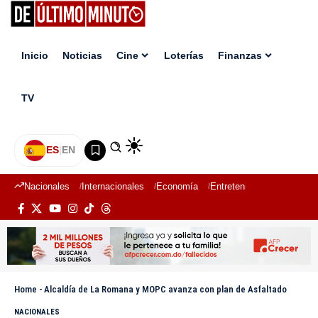
Inicio
Noticias
Cine
Loterías
Finanzas
TV
ES
|
EN
Nacionales
Internacionales
Economía
Entretenimiento
Deport
Home
-
Alcaldía de La Romana y MOPC avanza con plan de Asfaltado
NACIONALES