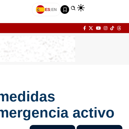
ES
|
EN
 medidas
mergencia activo