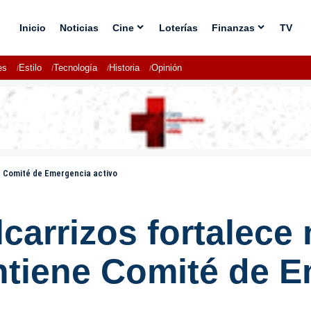
Inicio
Noticias
Cine
Loterías
Finanzas
TV
es
Estilo
Tecnología
Historia
Opinión
ne Comité de Emergencia activo
lcarrizos fortalece
ntiene Comité de E