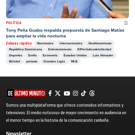
POLÍTICA
Tony Peña Guaba respalda propuesta de Santiago Matías
para ampliar la vida nocturna
Enlaces rápidos:
Nacionales
Internacionales
Deultimominuto
República Dominicana
Entretenimiento
ElPeriódicodelaVerdad
Deportes
Estilo
Economía
Estados Unidos
Luis Abinader
Béisbol
portada
Grandes Ligas
MLB
Somos una multiplataforma que ofrece contenidos informativos y
televisivos. El medio noticioso de mayor crecimiento en audiencia en
el menor tiempo en la historia de la comunicación caribeña.
Newsletter