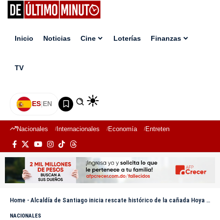
Inicio
Noticias
Cine
Loterías
Finanzas
TV
ES
|
EN
Nacionales
Internacionales
Economía
Entretenimiento
Deport
Home
-
Alcaldía de Santiago inicia rescate histórico de la cañada Hoya de Caimito con inversión de RD$266 millones
NACIONALES