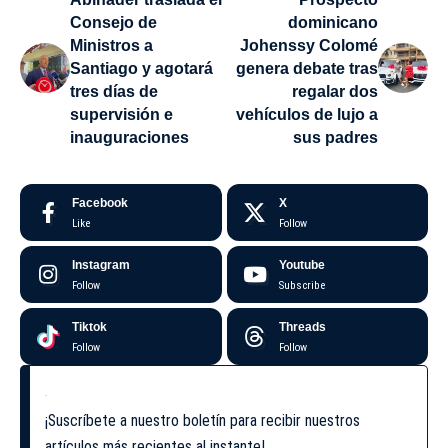
Consejo de
dominicano
Ministros a
Johenssy Colomé
Santiago y agotará
genera debate tras
tres días de
regalar dos
supervisión e
vehículos de lujo a
inauguraciones
sus padres
Facebook
X
Like
Follow
Instagram
Youtube
Follow
Subscribe
Tiktok
Threads
Follow
Follow
¡Suscríbete a nuestro boletín para recibir nuestros
artículos más recientes al instante!