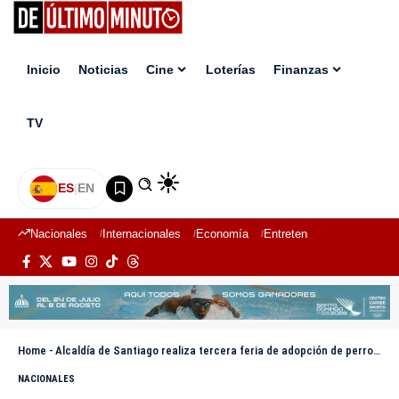
Inicio
Noticias
Cine
Loterías
Finanzas
TV
ES
|
EN
Nacionales
Internacionales
Economía
Entretenimiento
Deport
Home
-
Alcaldía de Santiago realiza tercera feria de adopción de perros con la presencia de Gabriela Abinader, hija del presidente
NACIONALES