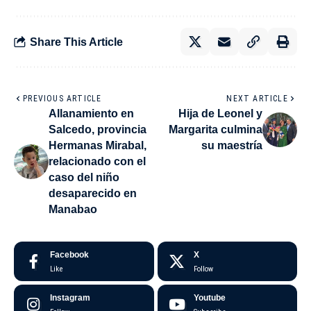
Share This Article
PREVIOUS ARTICLE
NEXT ARTICLE
Allanamiento en
Hija de Leonel y
Salcedo, provincia
Margarita culmina
Hermanas Mirabal,
su maestría
relacionado con el
caso del niño
desaparecido en
Manabao
Facebook
X
Like
Follow
Instagram
Youtube