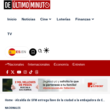
Inicio
Noticias
Cine
Loterías
Finanzas
TV
ES
|
EN
Nacionales
Internacionales
Economía
Entretenimiento
Deport
Home
-
Alcaldía de SFM entrega llave de la ciudad a la embajadora de El Salvador
NACIONALES