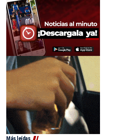
Más leídas