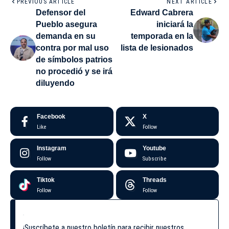
PREVIOUS ARTICLE
NEXT ARTICLE
Defensor del
Edward Cabrera
Pueblo asegura
iniciará la
demanda en su
temporada en la
contra por mal uso
lista de lesionados
de símbolos patrios
no procedió y se irá
diluyendo
Facebook
X
Like
Follow
Instagram
Youtube
Follow
Subscribe
Tiktok
Threads
Follow
Follow
¡Suscríbete a nuestro boletín para recibir nuestros