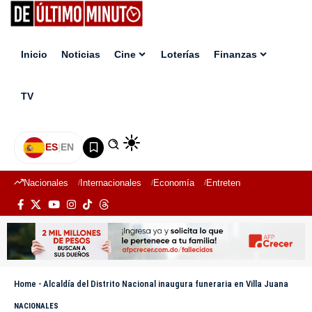
Inicio
Noticias
Cine
Loterías
Finanzas
TV
ES
|
EN
Nacionales
Internacionales
Economía
Entretenimiento
Deport
Home
-
Alcaldía del Distrito Nacional inaugura funeraria en Villa Juana
NACIONALES