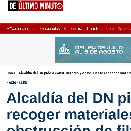
Nacionales
Internacionales
Economía
Entretenimiento
Deport
Home
-
Alcaldía del DN pide a constructores y comerciantes recoger materia
NACIONALES
Alcaldía del DN p
recoger materiale
obstrucción de fil