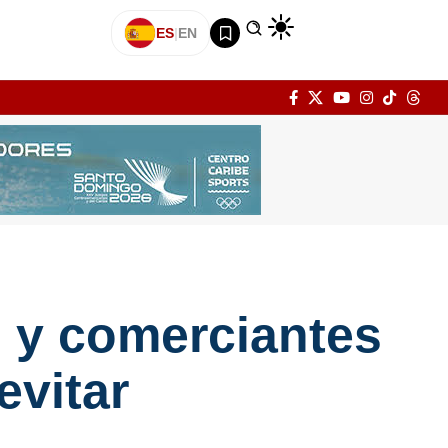
ES
|
EN
s y comerciantes
evitar