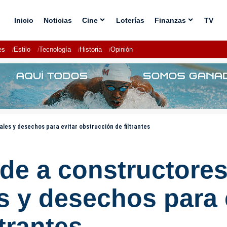
Inicio
Noticias
Cine
Loterías
Finanzas
TV
es
Estilo
Tecnología
Historia
Opinión
les y desechos para evitar obstrucción de filtrantes
ide a constructore
s y desechos para 
trantes