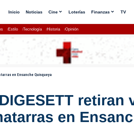
Inicio
Noticias
Cine
Loterías
Finanzas
TV
es
Estilo
Tecnología
Historia
Opinión
hatarras en Ensanche Quisqueya
 DIGESETT retiran 
hatarras en Ensan