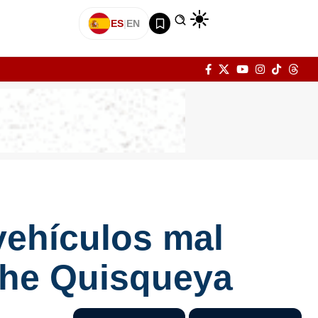
ES
|
EN
vehículos mal
che Quisqueya