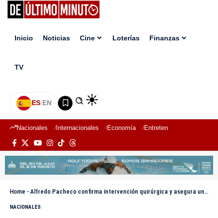
Inicio
Noticias
Cine
Loterías
Finanzas
TV
ES
|
EN
Nacionales
Internacionales
Economía
Entretenimiento
Deport
Home
-
Alfredo Pacheco confirma intervención quirúrgica y asegura una buena recuperación
NACIONALES