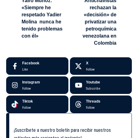
Yairo Muñoz:
Antichavistas
«Siempre he
rechazan la
respetado Yadier
«decisión» de
Molina nunca he
privatizar una
tenido problemas
petroquímica
con él»
venezolana en
Colombia
Facebook
X
Like
Follow
Instagram
Youtube
Follow
Subscribe
Tiktok
Threads
Follow
Follow
¡Suscríbete a nuestro boletín para recibir nuestros