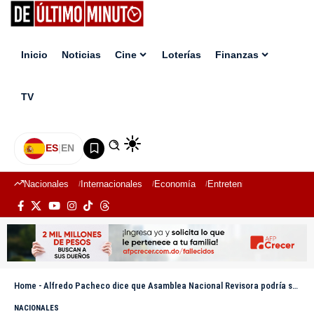
Inicio
Noticias
Cine
Loterías
Finanzas
TV
ES
|
EN
Nacionales
Internacionales
Economía
Entretenimiento
Deport
Home
-
Alfredo Pacheco dice que Asamblea Nacional Revisora podría ser convocada el próximo lunes
NACIONALES