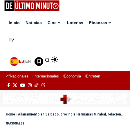
Inicio
Noticias
Cine
Loterías
Finanzas
TV
ES
|
EN
Nacionales
Internacionales
Economía
Entretenimiento
Deport
Home
-
Allanamiento en Salcedo, provincia Hermanas Mirabal, relacionado con el caso del niño desaparecido en Manabao
NACIONALES