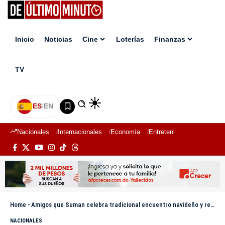
Inicio
Noticias
Cine
Loterías
Finanzas
TV
ES
|
EN
Nacionales
Internacionales
Economía
Entretenimiento
Deport
Home
-
Amigos que Suman celebra tradicional encuentro navideño y reconoce trayectoria de Milagros Germán
NACIONALES