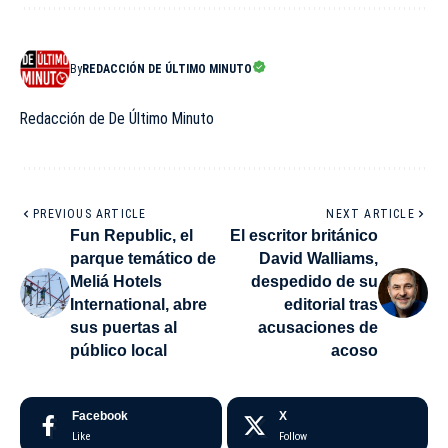
By
REDACCIÓN DE ÚLTIMO MINUTO
Redacción de De Último Minuto
PREVIOUS ARTICLE
NEXT ARTICLE
Fun Republic, el
El escritor británico
parque temático de
David Walliams,
Meliá Hotels
despedido de su
International, abre
editorial tras
sus puertas al
acusaciones de
público local
acoso
Facebook
X
Like
Follow