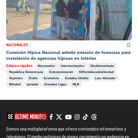
NACIONALES
Comisión Hípica Nacional admite emisión de licencias para
instalación de agencias hípicas en loterías
Enlaces rápidos:
Nacionales
Internacionales
Deultimominuto
República Dominicana
Entretenimiento
ElPeriódicodelaVerdad
Deportes
Estilo
Economía
Estados Unidos
Luis Abinader
Béisbol
portada
Grandes Ligas
MLB
Somos una multiplataforma que ofrece contenidos informativos y
televisivos. El medio noticioso de mayor crecimiento en audiencia en