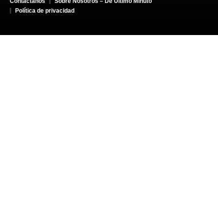
Contáctanos
Sobre Nosotros – De Último Minuto
Política de privacidad