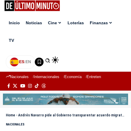
Inicio
Noticias
Cine
Loterías
Finanzas
TV
ES
|
EN
Nacionales
Internacionales
Economía
Entretenimiento
Deport
Home
-
Andrés Navarro pide al Gobierno transparentar acuerdo migratorio firmado con EE.UU.
NACIONALES