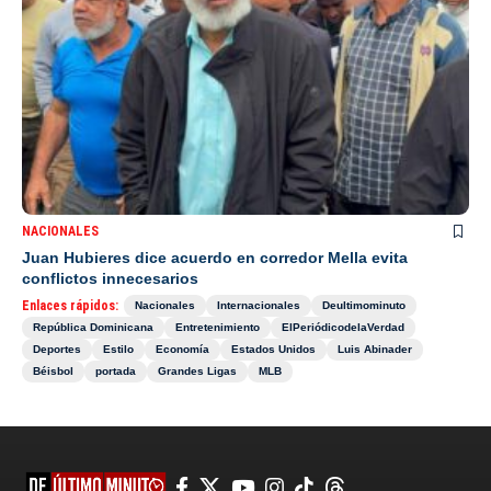
NACIONALES
Juan Hubieres dice acuerdo en corredor Mella evita
conflictos innecesarios
Enlaces rápidos:
Nacionales
Internacionales
Deultimominuto
República Dominicana
Entretenimiento
ElPeriódicodelaVerdad
Deportes
Estilo
Economía
Estados Unidos
Luis Abinader
Béisbol
portada
Grandes Ligas
MLB