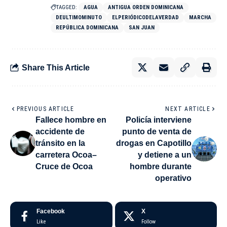
TAGGED:
AGUA
ANTIGUA ORDEN DOMINICANA
DEULTIMOMINUTO
ELPERIÓDICODELAVERDAD
MARCHA
REPÚBLICA DOMINICANA
SAN JUAN
Share This Article
PREVIOUS ARTICLE
NEXT ARTICLE
Fallece hombre en
Policía interviene
accidente de
punto de venta de
tránsito en la
drogas en Capotillo
carretera Ocoa–
y detiene a un
Cruce de Ocoa
hombre durante
operativo
Facebook
X
Like
Follow