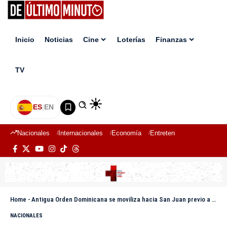
Inicio
Noticias
Cine
Loterías
Finanzas
TV
ES
|
EN
Nacionales
Internacionales
Economía
Entretenimiento
Deport
Home
-
Antigua Orden Dominicana se moviliza hacia San Juan previo a marcha en defensa del agua
NACIONALES