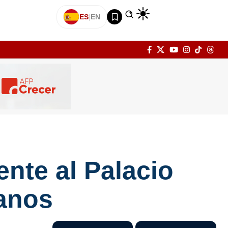
ES
|
EN
nte al Palacio
ianos