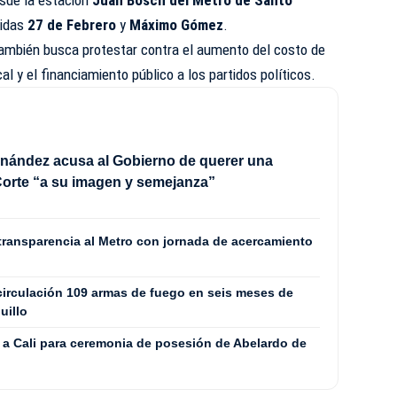
sde la estación
Juan Bosch del Metro de Santo
nidas
27 de Febrero
y
Máximo Gómez
.
también busca protestar contra el aumento del costo de
al y el financiamiento público a los partidos políticos.
nández acusa al Gobierno de querer una
orte “a su imagen y semejanza”
transparencia al Metro con jornada de acercamiento
 circulación 109 armas de fuego en seis meses de
uillo
a a Cali para ceremonia de posesión de Abelardo de