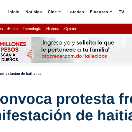
Inicio
Noticias
Cine
Loterías
Finanzas
TV
es
Estilo
Tecnología
Historia
Opinión
anifestación de haitianos
nvoca protesta fre
ifestación de hait