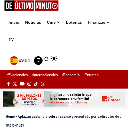
Inicio
Noticias
Cine
Loterías
Finanzas
TV
ES
|
EN
Nacionales
Internacionales
Economía
Entretenimiento
Deport
Home
-
Aplazan audiencia sobre recurso presentado por exdirector de Senasa y otros imputados
NACIONALES