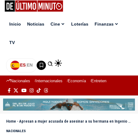
Inicio
Noticias
Cine
Loterías
Finanzas
TV
ES
|
EN
Nacionales
Internacionales
Economía
Entretenimiento
Deport
Home
-
Apresan a mujer acusada de asesinar a su hermana en Ingenio Angelina, San Pedro de Macorís
NACIONALES