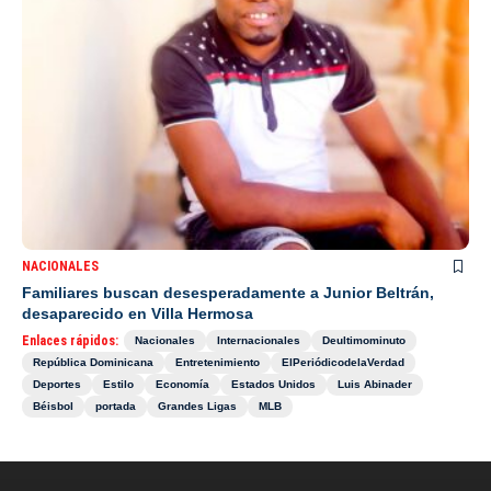
NACIONALES
Familiares buscan desesperadamente a Junior Beltrán,
desaparecido en Villa Hermosa
Enlaces rápidos:
Nacionales
Internacionales
Deultimominuto
República Dominicana
Entretenimiento
ElPeriódicodelaVerdad
Deportes
Estilo
Economía
Estados Unidos
Luis Abinader
Béisbol
portada
Grandes Ligas
MLB