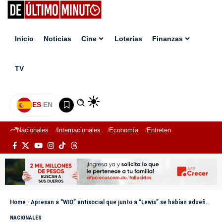
Inicio
Noticias
Cine
Loterías
Finanzas
TV
ES
|
EN
Nacionales
Internacionales
Economía
Entretenimiento
Deport
Home
-
Apresan a “WIO” antisocial que junto a “Lewis” se habían adueñado de las calles de Villa Altagracia
NACIONALES