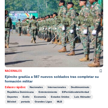
NACIONALES
Ejército gradúa a 587 nuevos soldados tras completar su
formación militar
Enlaces rápidos:
Nacionales
Internacionales
Deultimominuto
República Dominicana
Entretenimiento
ElPeriódicodelaVerdad
Deportes
Estilo
Economía
Estados Unidos
Luis Abinader
Béisbol
portada
Grandes Ligas
MLB