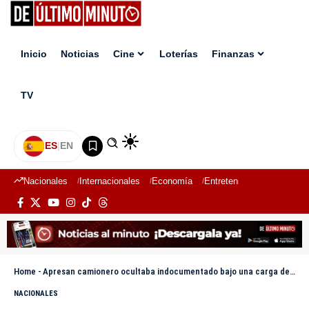
Inicio
Noticias
Cine
Loterías
Finanzas
TV
ES
|
EN
Nacionales
Internacionales
Economía
Entretenimiento
Deport
Home
-
Apresan camionero ocultaba indocumentado bajo una carga de sacos en Valverde
NACIONALES