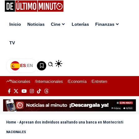
Inicio
Noticias
Cine
Loterías
Finanzas
TV
ES
|
EN
Nacionales
Internacionales
Economía
Entretenimiento
Deport
Home
-
Apresan dos individuos asaltando una banca en Montecristi
NACIONALES