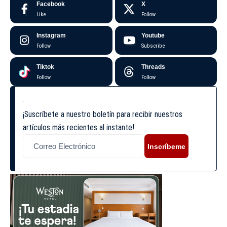
Facebook
X
Like
Follow
Instagram
Youtube
Follow
Subscribe
Tiktok
Threads
Follow
Follow
¡Suscríbete a nuestro boletín para recibir nuestros
artículos más recientes al instante!
Inscríbeme