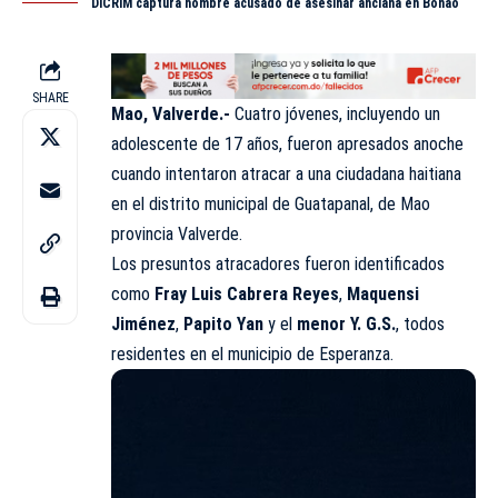
DICRIM captura hombre acusado de asesinar anciana en Bonao
SHARE
Mao, Valverde.-
Cuatro jóvenes, incluyendo un
adolescente de 17 años, fueron apresados anoche
cuando intentaron atracar a una ciudadana haitiana
en el distrito municipal de Guatapanal, de Mao
provincia Valverde.
Los presuntos atracadores fueron identificados
como
Fray Luis Cabrera Reyes
,
Maquensi
Jiménez
,
Papito Yan
y el
menor Y. G.S.
, todos
residentes en el municipio de Esperanza.