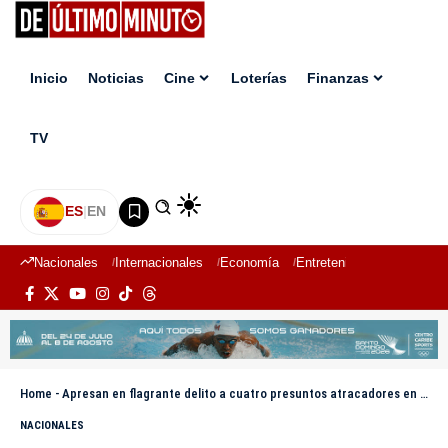
Inicio
Noticias
Cine
Loterías
Finanzas
TV
ES
|
EN
Nacionales
Internacionales
Economía
Entretenimiento
Deport
Home
-
Apresan en flagrante delito a cuatro presuntos atracadores en Mao
NACIONALES