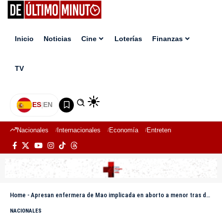
Inicio
Noticias
Cine
Loterías
Finanzas
TV
ES
|
EN
Nacionales
Internacionales
Economía
Entretenimiento
Deport
Home
-
Apresan enfermera de Mao implicada en aborto a menor tras denuncia de Tolentino
NACIONALES