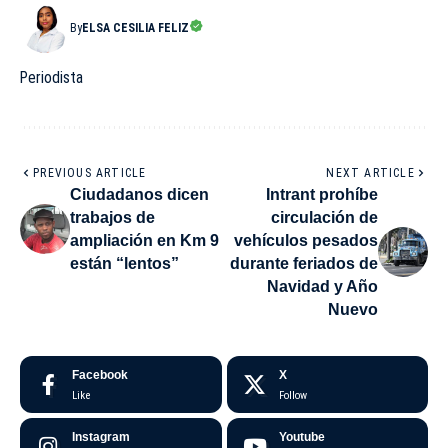
By
ELSA CESILIA FELIZ
Periodista
PREVIOUS ARTICLE
NEXT ARTICLE
Ciudadanos dicen
Intrant prohíbe
trabajos de
circulación de
ampliación en Km 9
vehículos pesados
están “lentos”
durante feriados de
Navidad y Año
Nuevo
Facebook
X
Like
Follow
Instagram
Youtube