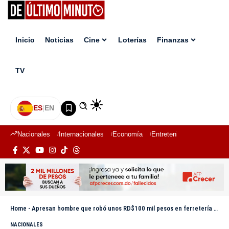
Inicio
Noticias
Cine
Loterías
Finanzas
TV
ES
|
EN
Nacionales
Internacionales
Economía
Entretenimiento
Deport
Home
-
Apresan hombre que robó unos RD$100 mil pesos en ferretería de Santiago Rodríguez
NACIONALES