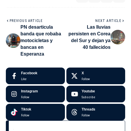
PREVIOUS ARTICLE
NEXT ARTICLE
PN desarticula
Las lluvias
banda que robaba
persisten en Corea
motocicletas y
del Sur y dejan ya
bancas en
40 fallecidos
Esperanza
Facebook
X
Like
Follow
Instagram
Youtube
Follow
Subscribe
Tiktok
Threads
Follow
Follow