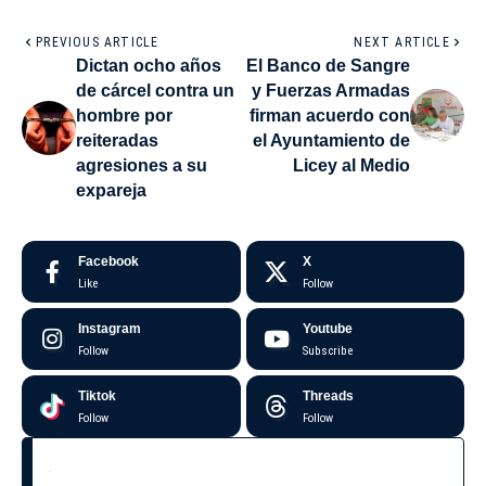
PREVIOUS ARTICLE
NEXT ARTICLE
Dictan ocho años
El Banco de Sangre
de cárcel contra un
y Fuerzas Armadas
hombre por
firman acuerdo con
reiteradas
el Ayuntamiento de
agresiones a su
Licey al Medio
expareja
Facebook
X
Like
Follow
Instagram
Youtube
Follow
Subscribe
Tiktok
Threads
Follow
Follow