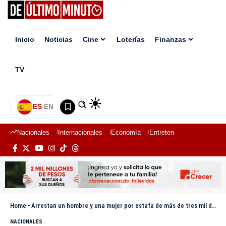
Inicio
Noticias
Cine
Loterías
Finanzas
TV
ES
|
EN
Nacionales
Internacionales
Economía
Entretenimiento
Deport
Home
-
Arrestan un hombre y una mujer por estafa de más de tres mil dólares para supuesto viaje
NACIONALES