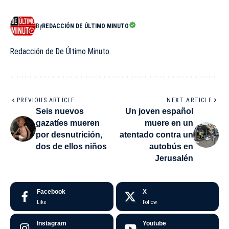
By
REDACCIÓN DE ÚLTIMO MINUTO
Redacción de De Último Minuto
PREVIOUS ARTICLE
NEXT ARTICLE
Seis nuevos
Un joven español
gazatíes mueren
muere en un
por desnutrición,
atentado contra un
dos de ellos niños
autobús en
Jerusalén
Facebook
X
Like
Follow
Instagram
Youtube