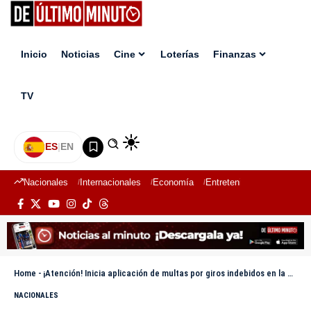
Inicio
Noticias
Cine
Loterías
Finanzas
TV
ES
|
EN
Nacionales
Internacionales
Economía
Entretenimiento
Deport
Home
-
¡Atención! Inicia aplicación de multas por giros indebidos en la avenida John F. Kennedy
NACIONALES