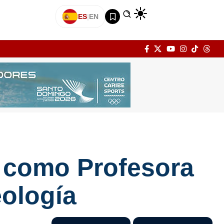
ES
|
EN
 como Profesora
eología