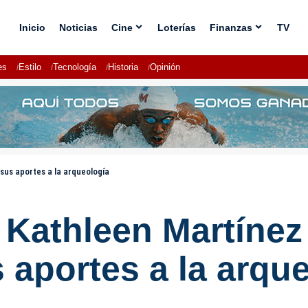
Inicio
Noticias
Cine
Loterías
Finanzas
TV
es
Estilo
Tecnología
Historia
Opinión
us aportes a la arqueología
Kathleen Martínez
 aportes a la arqu