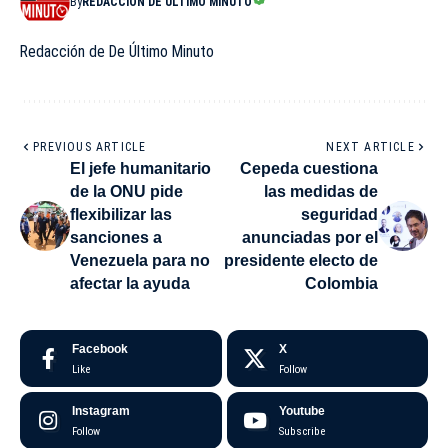
By
REDACCIÓN DE ÚLTIMO MINUTO
Redacción de De Último Minuto
PREVIOUS ARTICLE
NEXT ARTICLE
El jefe humanitario
Cepeda cuestiona
de la ONU pide
las medidas de
flexibilizar las
seguridad
sanciones a
anunciadas por el
Venezuela para no
presidente electo de
afectar la ayuda
Colombia
Facebook
X
Like
Follow
Instagram
Youtube
Follow
Subscribe