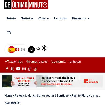
Inicio
Noticias
Cine
Loterías
Finanzas
TV
ES
|
EN
Nacionales
Internacionales
Economía
Entretenimiento
Deport
Home
-
Autopista del Ámbar conectará Santiago y Puerto Plata con inversión de RD$28,800 millones
NACIONALES