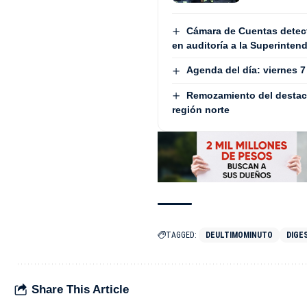
Cámara de Cuentas detect
en auditoría a la Superinten
Agenda del día: viernes 
Remozamiento del destaca
región norte
TAGGED:
DEULTIMOMINUTO
DIGE
Share This Article