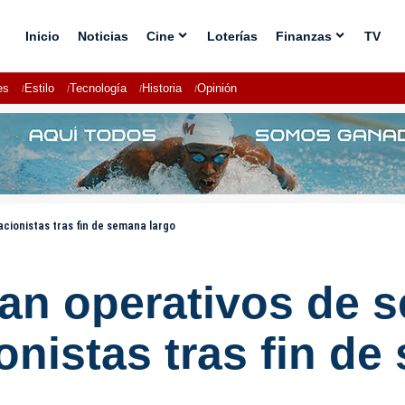
Inicio
Noticias
Cine
Loterías
Finanzas
TV
es
Estilo
Tecnología
Historia
Opinión
cionistas tras fin de semana largo
an operativos de s
onistas tras fin de