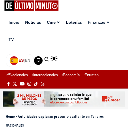
Inicio
Noticias
Cine
Loterías
Finanzas
TV
ES
|
EN
Nacionales
Internacionales
Economía
Entretenimiento
Deport
Home
-
Autoridades capturan presunto asaltante en Tenares
NACIONALES