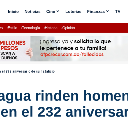
Inicio
Noticias
Cine
Loterías
Finanzas
TV
es
Estilo
Tecnología
Historia
Opinión
l 232 aniversario de su natalicio
agua rinden homen
en el 232 aniversar