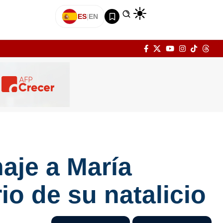
ES
|
EN
aje a María
io de su natalicio