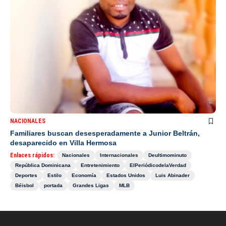
NACIONALES
Familiares buscan desesperadamente a Junior Beltrán,
desaparecido en Villa Hermosa
Enlaces rápidos:
Nacionales
Internacionales
Deultimominuto
República Dominicana
Entretenimiento
ElPeriódicodelaVerdad
Deportes
Estilo
Economía
Estados Unidos
Luis Abinader
Béisbol
portada
Grandes Ligas
MLB