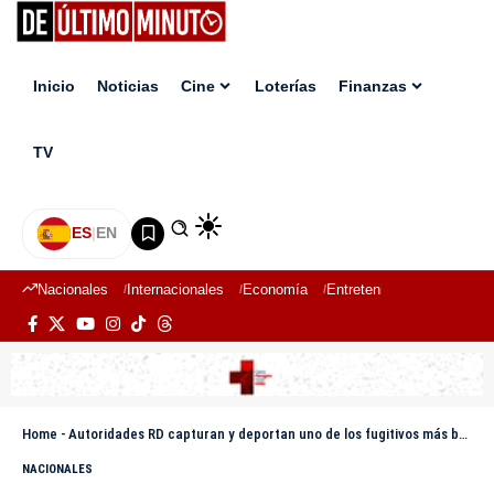
Inicio
Noticias
Cine
Loterías
Finanzas
TV
ES
|
EN
Nacionales
Internacionales
Economía
Entretenimiento
Deport
Home
-
Autoridades RD capturan y deportan uno de los fugitivos más buscados en Panamá
NACIONALES