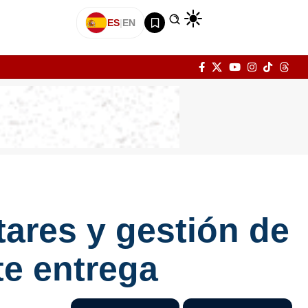
ES
|
EN
tares y gestión de
te entrega