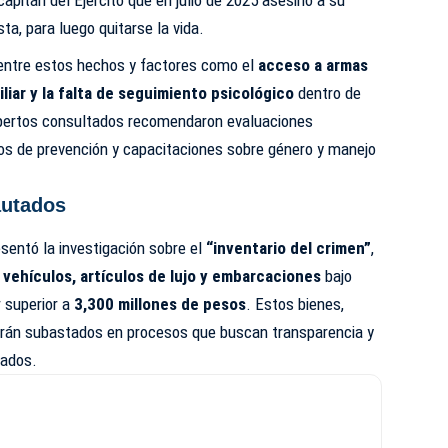
 capitán del Ejército que en julio de 2025 asesinó a su
ta, para luego quitarse la vida.
 entre estos hechos y factores como el
acceso a armas
iliar y la falta de seguimiento psicológico
dentro de
xpertos consultados recomendaron evaluaciones
los de prevención y capacitaciones sobre género y manejo
autados
sentó la investigación sobre el
“inventario del crimen”
,
vehículos, artículos de lujo y embarcaciones
bajo
r superior a
3,300 millones de pesos
. Estos bienes,
serán subastados en procesos que buscan transparencia y
tados.