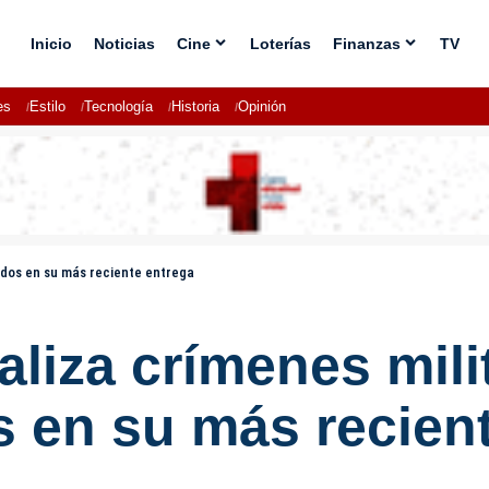
Inicio
Noticias
Cine
Loterías
Finanzas
TV
es
Estilo
Tecnología
Historia
Opinión
tados en su más reciente entrega
aliza crímenes mili
s en su más recien