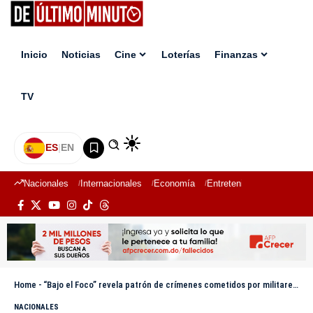
Inicio
Noticias
Cine
Loterías
Finanzas
TV
ES
|
EN
Nacionales
Internacionales
Economía
Entretenimiento
Deport
Home
-
“Bajo el Foco” revela patrón de crímenes cometidos por militares y cuestiona protocolos de control psicológico
NACIONALES