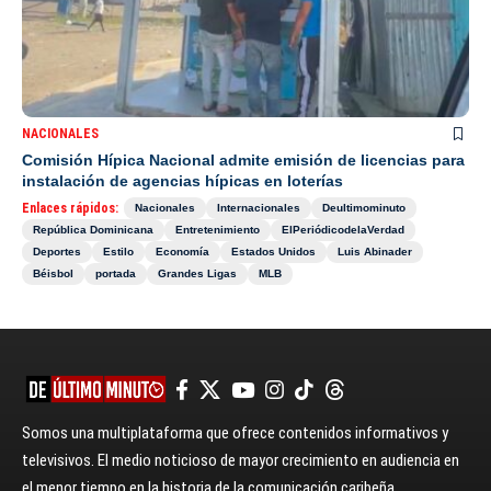
NACIONALES
Comisión Hípica Nacional admite emisión de licencias para
instalación de agencias hípicas en loterías
Enlaces rápidos:
Nacionales
Internacionales
Deultimominuto
República Dominicana
Entretenimiento
ElPeriódicodelaVerdad
Deportes
Estilo
Economía
Estados Unidos
Luis Abinader
Béisbol
portada
Grandes Ligas
MLB
Somos una multiplataforma que ofrece contenidos informativos y
televisivos. El medio noticioso de mayor crecimiento en audiencia en
el menor tiempo en la historia de la comunicación caribeña.