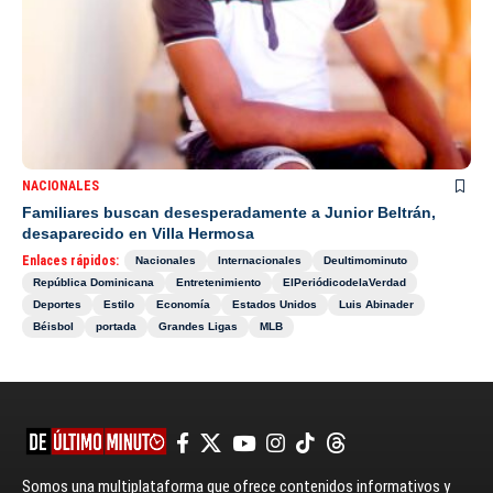
NACIONALES
Familiares buscan desesperadamente a Junior Beltrán,
desaparecido en Villa Hermosa
Enlaces rápidos:
Nacionales
Internacionales
Deultimominuto
República Dominicana
Entretenimiento
ElPeriódicodelaVerdad
Deportes
Estilo
Economía
Estados Unidos
Luis Abinader
Béisbol
portada
Grandes Ligas
MLB
Somos una multiplataforma que ofrece contenidos informativos y