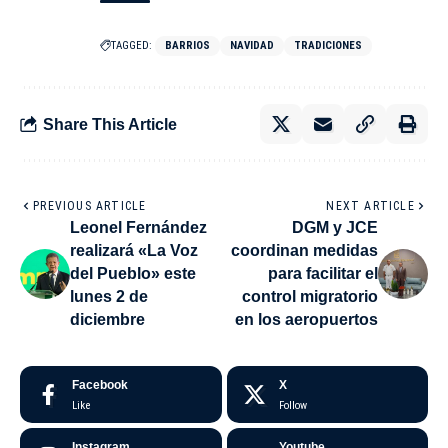
TAGGED:
BARRIOS
NAVIDAD
TRADICIONES
Share This Article
PREVIOUS ARTICLE
NEXT ARTICLE
Leonel Fernández
DGM y JCE
realizará «La Voz
coordinan medidas
del Pueblo» este
para facilitar el
lunes 2 de
control migratorio
diciembre
en los aeropuertos
Facebook
X
Like
Follow
Instagram
Youtube