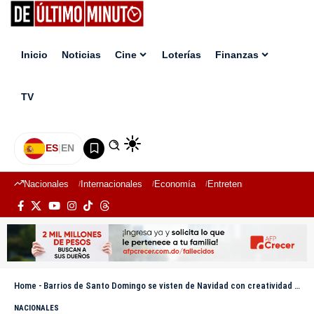
Inicio
Noticias
Cine
Loterías
Finanzas
TV
ES
|
EN
Nacionales
Internacionales
Economía
Entretenimiento
Deport
Home
-
Barrios de Santo Domingo se visten de Navidad con creatividad y tradición
NACIONALES