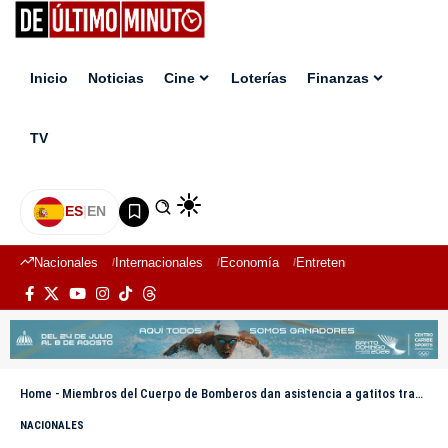
Inicio
Noticias
Cine
Loterías
Finanzas
TV
ES
|
EN
Nacionales
Internacionales
Economía
Entretenimiento
Deport
Home
-
Miembros del Cuerpo de Bomberos dan asistencia a gatitos tras incendio en Ferretería San Miguel
NACIONALES