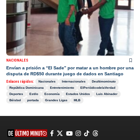
NACIONALES
Envían a prisión a “El Sade” por matar a un hombre por una
disputa de RD$50 durante juego de dados en Santiago
Enlaces rápidos:
Nacionales
Internacionales
Deultimominuto
República Dominicana
Entretenimiento
ElPeriódicodelaVerdad
Deportes
Estilo
Economía
Estados Unidos
Luis Abinader
Béisbol
portada
Grandes Ligas
MLB