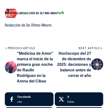
By
REDACCIÓN DE ÚLTIMO MINUTO
Redacción de De Último Minuto
PREVIOUS ARTICLE
NEXT ARTICLE
“Medicina de Amor”
Horóscopo del 27
marca el inicio de la
de diciembre de
primera gran noche
2025: decisiones y
de Raulín
balance antes de
Rodríguez en la
cerrar el año
Arena del Cibao
Facebook
X
Like
Follow